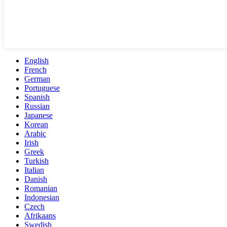
English
French
German
Portuguese
Spanish
Russian
Japanese
Korean
Arabic
Irish
Greek
Turkish
Italian
Danish
Romanian
Indonesian
Czech
Afrikaans
Swedish