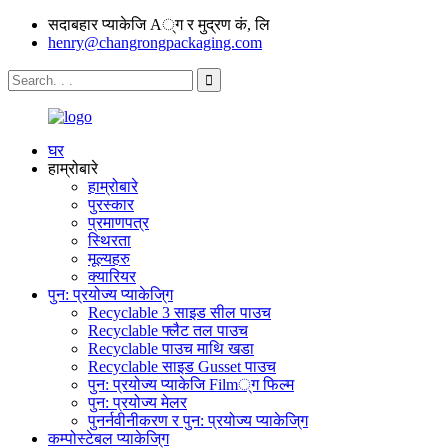
सदाबहार प्याकेजि A्ग र मुद्रण कं, लि
henry@changrongpackaging.com
घर
हाम्रोबारे
हाम्रोबारे
पुरस्कार
प्रमाणपत्र
स्थिरता
मूल्यहरु
क्यारियर
पुन: प्रयोज्य प्याकेजि्ग
Recyclable 3 साइड सील पाउच
Recyclable फ्लैट तल पाउच
Recyclable पाउच माथि खडा
Recyclable साइड Gusset पाउच
पुन: प्रयोज्य प्याकेजि Film्ग फिल्म
पुन: प्रयोज्य मेलर
पुनर्नवीनीकरण र पुन: प्रयोज्य प्याकेजि्ग
कम्पोस्टेबल प्याकेजि्ग