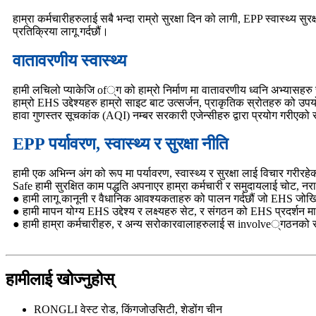
हाम्रा कर्मचारीहरुलाई सबै भन्दा राम्रो सुरक्षा दिन को लागी, EPP स्वास्थ्य 
प्रतिक्रिया लागू गर्दछौं।
वातावरणीय स्वास्थ्य
हामी लचिलो प्याकेजि of्ग को हाम्रो निर्माण मा वातावरणीय ध्वनि अभ्यासहरु
हाम्रो EHS उद्देश्यहरु हाम्रो साइट बाट उत्सर्जन, प्राकृतिक स्रोतहरु को उ
हावा गुणस्तर सूचकांक (AQI) नम्बर सरकारी एजेन्सीहरु द्वारा प्रयोग गरीएक
EPP पर्यावरण, स्वास्थ्य र सुरक्षा नीति
हामी एक अभिन्न अंग को रूप मा पर्यावरण, स्वास्थ्य र सुरक्षा लाई विचार गरीरहेको
Safe हामी सुरक्षित काम पद्धति अपनाएर हाम्रा कर्मचारी र समुदायलाई चोट, नराम
● हामी लागू कानूनी र वैधानिक आवश्यकताहरु को पालन गर्दछौं जो EHS जोखि
● हामी मापन योग्य EHS उद्देश्य र लक्ष्यहरु सेट, र संगठन को EHS प्रदर्शन म
● हामी हाम्रा कर्मचारीहरु, र अन्य सरोकारवालाहरुलाई स involve्गठनको सु
हामीलाई खोज्नुहोस्
RONGLI वेस्ट रोड, किंगजोउसिटी, शेडोंग चीन