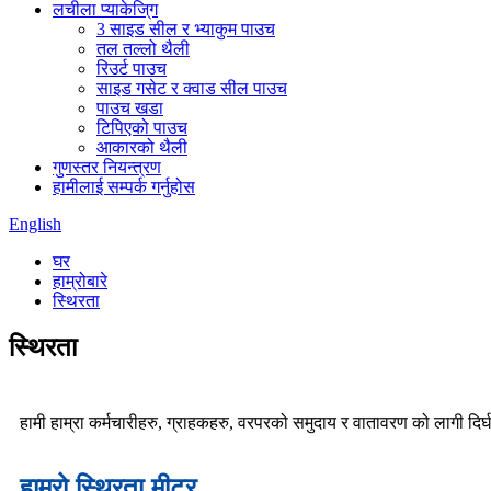
लचीला प्याकेजि्ग
3 साइड सील र भ्याकुम पाउच
तल तल्लो थैली
रिउर्ट पाउच
साइड गसेट र क्वाड सील पाउच
पाउच खडा
टिपिएको पाउच
आकारको थैली
गुणस्तर नियन्त्रण
हामीलाई सम्पर्क गर्नुहोस
English
घर
हाम्रोबारे
स्थिरता
स्थिरता
हामी हाम्रा कर्मचारीहरु, ग्राहकहरु, वरपरको समुदाय र वातावरण को लागी दिर्
हाम्रो स्थिरता मीटर