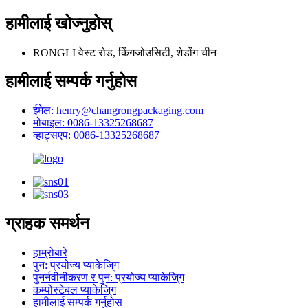
हामीलाई खोज्नुहोस्
RONGLI वेस्ट रोड, किंगजोउसिटी, शेडोंग चीन
हामीलाई सम्पर्क गर्नुहोस
ईमेल: henry@changrongpackaging.com
मोबाइल: 0086-13325268687
व्हाट्सएप: 0086-13325268687
ग्राहक समर्थन
हाम्रोबारे
पुन: प्रयोज्य प्याकेजि्ग
पुनर्नवीनीकरण र पुन: प्रयोज्य प्याकेजि्ग
कम्पोस्टेबल प्याकेजि्ग
हामीलाई सम्पर्क गर्नुहोस