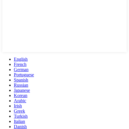
English
French
German
Portuguese
Spanish
Russian
Japanese
Korean
Arabic
Irish
Greek
Turkish
Italian
Danish