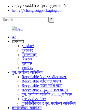
सदाबहार प्याकेजि A्ग र मुद्रण कं, लि
henry@changrongpackaging.com
घर
हाम्रोबारे
हाम्रोबारे
पुरस्कार
प्रमाणपत्र
स्थिरता
मूल्यहरु
क्यारियर
पुन: प्रयोज्य प्याकेजि्ग
Recyclable 3 साइड सील पाउच
Recyclable फ्लैट तल पाउच
Recyclable पाउच माथि खडा
Recyclable साइड Gusset पाउच
पुन: प्रयोज्य प्याकेजि Film्ग फिल्म
पुन: प्रयोज्य मेलर
पुनर्नवीनीकरण र पुन: प्रयोज्य प्याकेजि्ग
कम्पोस्टेबल प्याकेजि्ग