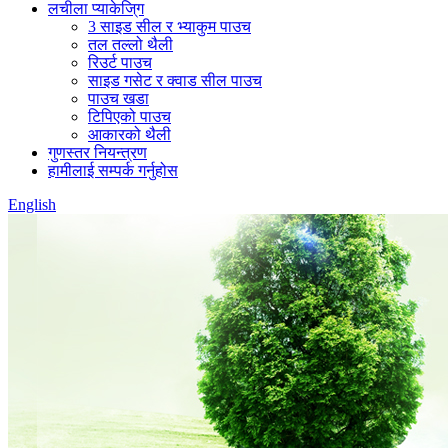
लचीला प्याकेजि्ग
3 साइड सील र भ्याकुम पाउच
तल तल्लो थैली
रिउर्ट पाउच
साइड गसेट र क्वाड सील पाउच
पाउच खडा
टिपिएको पाउच
आकारको थैली
गुणस्तर नियन्त्रण
हामीलाई सम्पर्क गर्नुहोस
English