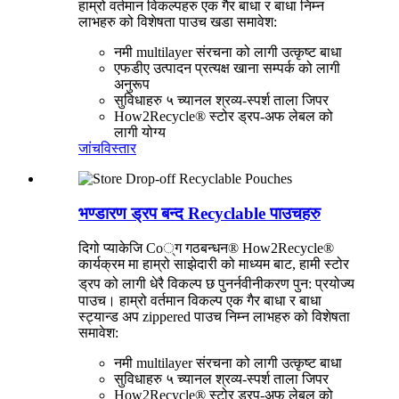
हाम्रो वर्तमान विकल्पहरु एक गैर बाधा र बाधा निम्न
लाभहरु को विशेषता पाउच खडा समावेश:
नमी multilayer संरचना को लागी उत्कृष्ट बाधा
एफडीए उत्पादन प्रत्यक्ष खाना सम्पर्क को लागी
अनुरूप
सुविधाहरु ५ च्यानल श्रव्य-स्पर्श ताला जिपर
How2Recycle® स्टोर ड्रप-अफ लेबल को
लागी योग्य
जांच
विस्तार
भण्डारण ड्रप बन्द Recyclable पाउचहरु
दिगो प्याकेजि Co्ग गठबन्धन® How2Recycle®
कार्यक्रम मा हाम्रो साझेदारी को माध्यम बाट, हामी स्टोर
पुनर्नवीनीकरण
ड्रप को लागी धेरै विकल्प छ
पुन: प्रयोज्य
पाउच। हाम्रो वर्तमान विकल्प एक गैर बाधा र बाधा
स्ट्यान्ड अप zippered पाउच निम्न लाभहरु को विशेषता
समावेश:
नमी multilayer संरचना को लागी उत्कृष्ट बाधा
सुविधाहरु ५ च्यानल श्रव्य-स्पर्श ताला जिपर
How2Recycle® स्टोर ड्रप-अफ लेबल को