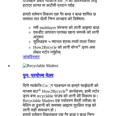
पाउचहरु डबल प्याकेजि for्ग को आवश्यकता लाई
हटाएर लागत मा कटौती प्रदान गर्दछ
हाम्रो वर्तमान विकल्प एक गैर बाधा र बाधा शामिल छ
समतल तल
थैली निम्न लाभहरु को विशेषता:
नमी multilayer संरचना को लागी उत्कृष्ट बाधा
एफडीए उत्पादन प्रत्यक्ष खाना सम्पर्क को लागी
अनुरूप
सुविधाहरु ५ च्यानल श्रव्य-स्पर्श ताला जिपर
®
How2Recycle को लागी योग्य
ड्रप-अफ
लेबल स्टोर गर्नुहोस्
जांच
विस्तार
पुन: प्रयोज्य मेलर
दिगो प्याकेजि Co्ग गठबन्धन मा हाम्रो साझेदारी को
®
®
माध्यम बाट
How2Rycycle
कार्यक्रम, हामी स्टोर
ड्रप बन्द recyclable पाउच को लागी धेरै विकल्प छ।
Recyclable Mailers एक पर्यावरण मैत्री तरीका मा
मेलिंग वा ढुवानी को समयमा आइटम सुरक्षित राख्न को
लागी सही समाधान हो।
हाम्रो वर्तमान विकल्पहरु एक गैर बाधा र बाधा निम्न