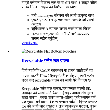
हाम्रो वर्तमान विकल्प एक गैर बाधा र बाधा ३ साइड सील
पाउच निम्न लाभहरु को विशेषता समावेश:
नमी multilayer संरचना को लागी उत्कृष्ट बाधा
एफडीए उत्पादन प्रत्यक्ष खाना सम्पर्क को लागी
अनुरूप
सुविधाहरु ५ च्यानल श्रव्य-स्पर्श ताला जिपर
®
How2Recycle को लागी योग्य
ड्रप-अफ
लेबल स्टोर गर्नुहोस्
जांच
विस्तार
Recyclable फ्लैट तल पाउच
दिगो प्याकेजि Co्ग गठबन्धन मा हाम्रो साझेदारी को
®
®
माध्यम बाट
How2Rycycle
कार्यक्रम, हामी स्टोर
ड्रप बन्द recyclable पाउच को लागी धेरै विकल्प छ।
Recyclable फ्लैट तल पाउच
.
एक फ्ल्याट तल्लो तह,
उत्पादन को लागी अतिरिक्त गहिराई र क्षमता संग मुक्त
खडा पाउच। बक्स पाउच बक्स+झोला प्रतिस्थापन गर्न
एक एकल भर्न बक्स विकल्प प्रदान गर्दछ। प्रिन्ट ब्रान्डि
for को लागी चार पक्षहरु + तल प्यानलहरु प्रदान, बक्स