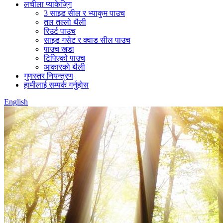
लचीला प्याकेजि्ग
3 साइड सील र भ्याकुम पाउच
तल तल्लो थैली
रिउर्ट पाउच
साइड गसेट र क्वाड सील पाउच
पाउच खडा
टिपिएको पाउच
आकारको थैली
गुणस्तर नियन्त्रण
हामीलाई सम्पर्क गर्नुहोस
English