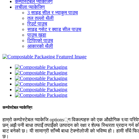
कम्पोस्टेबल प्याकेजि्ग
लचीला प्याकेजि्ग
3 साइड सील र भ्याकुम पाउच
तल तल्लो थैली
रिउर्ट पाउच
साइड गसेट र क्वाड सील पाउच
पाउच खडा
टिपिएको पाउच
आकारको थैली
कम्पोस्टेबल प्याकेजि्ग
हाम्रो कम्पोस्टेबल प्याकेजि options्ग विकल्पहरु को एक औद्योगिक र/वा परि
छन् अझै पनी बाधा तपाइँ तपाइँको उत्पादन को रक्षा र शेल्फ स्थिरता प्रदान गर
बाट बनेको छ। यी सामाग्री साँच्चै बाधा टेक्नोलोजी को भविष्य हो। हामी सँधै फिल
छ।