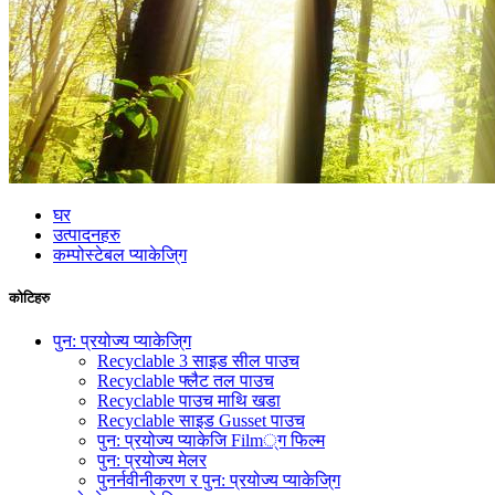
घर
उत्पादनहरु
कम्पोस्टेबल प्याकेजि्ग
कोटिहरु
पुन: प्रयोज्य प्याकेजि्ग
Recyclable 3 साइड सील पाउच
Recyclable फ्लैट तल पाउच
Recyclable पाउच माथि खडा
Recyclable साइड Gusset पाउच
पुन: प्रयोज्य प्याकेजि Film्ग फिल्म
पुन: प्रयोज्य मेलर
पुनर्नवीनीकरण र पुन: प्रयोज्य प्याकेजि्ग