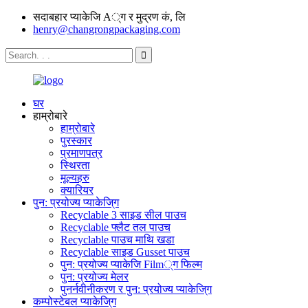
सदाबहार प्याकेजि A्ग र मुद्रण कं, लि
henry@changrongpackaging.com
घर
हाम्रोबारे
हाम्रोबारे
पुरस्कार
प्रमाणपत्र
स्थिरता
मूल्यहरु
क्यारियर
पुन: प्रयोज्य प्याकेजि्ग
Recyclable 3 साइड सील पाउच
Recyclable फ्लैट तल पाउच
Recyclable पाउच माथि खडा
Recyclable साइड Gusset पाउच
पुन: प्रयोज्य प्याकेजि Film्ग फिल्म
पुन: प्रयोज्य मेलर
पुनर्नवीनीकरण र पुन: प्रयोज्य प्याकेजि्ग
कम्पोस्टेबल प्याकेजि्ग