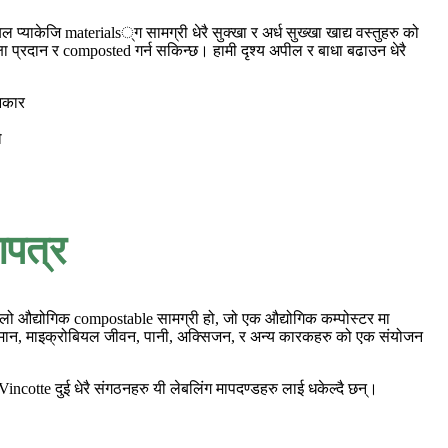
प्याकेजि materials्ग सामग्री धेरै सुक्खा र अर्ध सुख्खा खाद्य वस्तुहरु को
क्षा प्रदान र composted गर्न सकिन्छ। हामी दृश्य अपील र बाधा बढाउन धेरै
आकार
ो
णपत्र
 पहिलो औद्योगिक compostable सामग्री हो, जो एक औद्योगिक कम्पोस्टर मा
या तापमान, माइक्रोबियल जीवन, पानी, अक्सिजन, र अन्य कारकहरु को एक संयोजन
ncotte दुई धेरै संगठनहरु यी लेबलिंग मापदण्डहरु लाई धकेल्दै छन्।