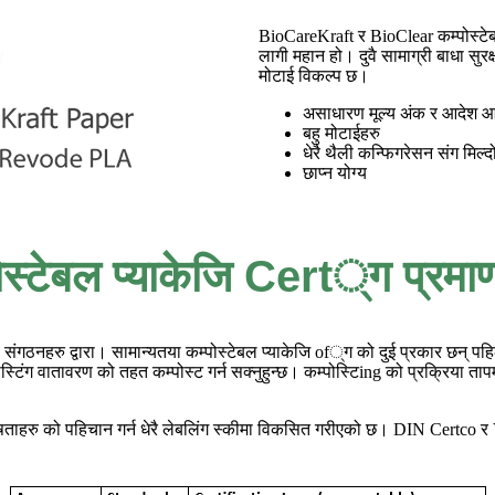
BioCareKraft र BioClear कम्पोस्टेबल 
लागी महान हो। दुवै सामाग्री बाधा सुर
मोटाई विकल्प छ।
असाधारण मूल्य अंक र आदेश 
बहु मोटाईहरु
धेरै थैली कन्फिगरेसन संग मिल्द
छाप्न योग्य
ोस्टेबल प्याकेजि Cert्ग प्रमा
कारी संगठनहरु द्वारा। सामान्यतया कम्पोस्टेबल प्याकेजि of्ग को दुई प्रकार छन्
्पोस्टिंग वातावरण को तहत कम्पोस्ट गर्न सक्नुहुन्छ। कम्पोस्टिing को प्रक्रि
षताहरु को पहिचान गर्न धेरै लेबलिंग स्कीमा विकसित गरीएको छ। DIN Certco र Vi