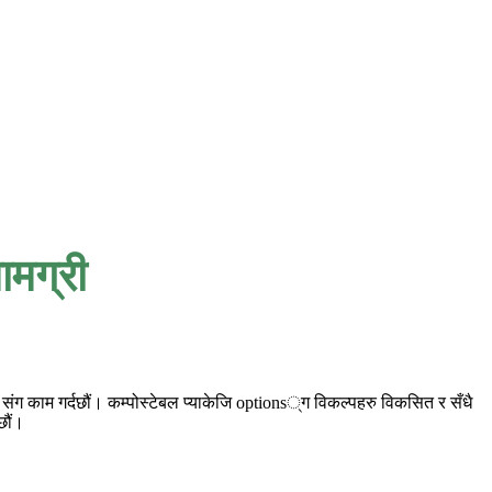
ामग्री
rs संग काम गर्दछौं। कम्पोस्टेबल प्याकेजि options्ग विकल्पहरु विकसित र सँधै
छौं।