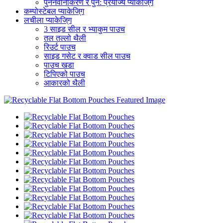
पुनर्नवीनीकरण र पुन: प्रयोज्य प्याकेजि्ग
कम्पोस्टेबल प्याकेजि्ग
लचीला प्याकेजि्ग
3 साइड सील र भ्याकुम पाउच
तल तल्लो थैली
रिउर्ट पाउच
साइड गसेट र क्वाड सील पाउच
पाउच खडा
टिपिएको पाउच
आकारको थैली