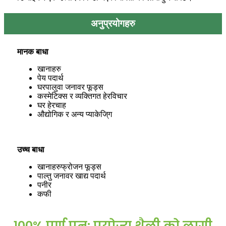
अनुप्रयोगहरु
मानक बाधा
खानाहरु
पेय पदार्थ
घरपालुवा जनावर फूड्स
कस्मेटिक्स र व्यक्तिगत हेरविचार
घर हेरचाह
औद्योगिक र अन्य प्याकेजि्ग
उच्च बाधा
खानाहरु
फ्रोजन फूड्स
पाल्तु जनावर
खाद्य पदार्थ
पनीर
कफी
१००% पूर्ण पुन: प्रयोज्य थैली को लागी