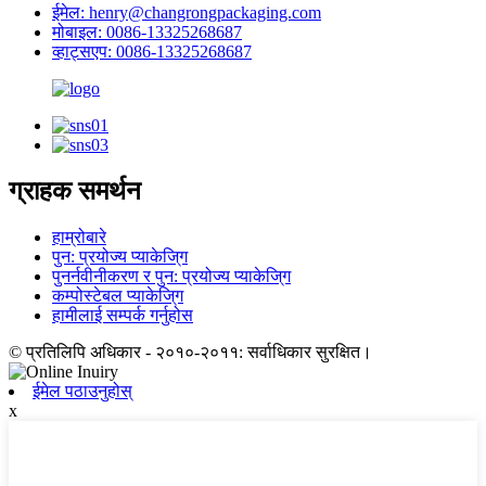
ईमेल: henry@changrongpackaging.com
मोबाइल: 0086-13325268687
व्हाट्सएप: 0086-13325268687
ग्राहक समर्थन
हाम्रोबारे
पुन: प्रयोज्य प्याकेजि्ग
पुनर्नवीनीकरण र पुन: प्रयोज्य प्याकेजि्ग
कम्पोस्टेबल प्याकेजि्ग
हामीलाई सम्पर्क गर्नुहोस
© प्रतिलिपि अधिकार - २०१०-२०११: सर्वाधिकार सुरक्षित।
ईमेल पठाउनुहोस्
x