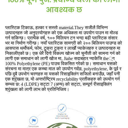
आवश्यक छ
प्लास्टिक टिकाऊ, हल्का र सस्तो material.They सजीलै विभिन्न
उत्पादनहरु जो अनुप्रयोगहरु को एक अधिकता मा उपयोग पाउन मा मोल्ड
गर्न सकिन्छ। प्रत्येक वर्ष, १०० मिलियन टन भन्दा बढी प्लास्टिक संसार
भर मा निर्माण गरीन्छ। नयाँ प्लास्टिक सामग्री को २०० बिलियन पाउण्ड को
आसपास थर्मोफर्म, फोम, टुक्रा टुक्रा र लाखौं प्याकेजहरु र उत्पादनहरु मा
निकालीएको छ। एक धेरै दिगो विकल्प खोज्न को चुनौती को सामना गर्न को
लागी एक समाधान को लागी खोज मा, Jiahe सदाबहार प्याकेजि the्ग
100% Polyethylene (PE) पाउच विकसित गरेको छ। समाधान यसको
संरचना मा मात्र एक कच्चा माल को उपयोग गर्दछ, polyethylene, के पूर्व र
पछि दुबै उपभोग चरणहरु मा यसको रिसाइक्लिंग सजिलो बनाउँछ, जहाँ पनी
एक श्रृंखला छ, यो अन्तर्राष्ट्रिय recyclability प्रतीकहरु को उपयोग गर्न
सम्भव छ: 4 (LDPE) सट्टा 7 (अन्य) को सट्टा, सम्पूर्ण रीसाइक्लिंग
श्रृंखला को लागी लाभ को प्रतिनिधित्व।