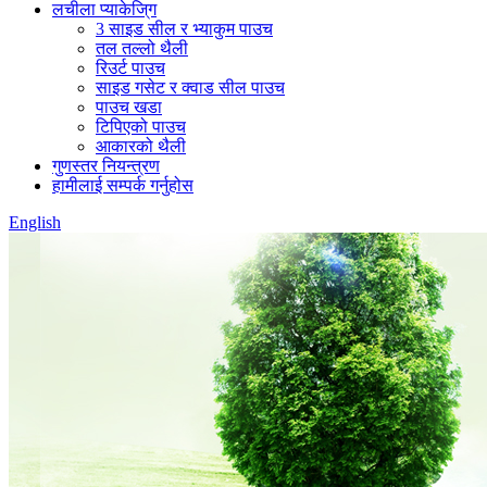
लचीला प्याकेजि्ग
3 साइड सील र भ्याकुम पाउच
तल तल्लो थैली
रिउर्ट पाउच
साइड गसेट र क्वाड सील पाउच
पाउच खडा
टिपिएको पाउच
आकारको थैली
गुणस्तर नियन्त्रण
हामीलाई सम्पर्क गर्नुहोस
English