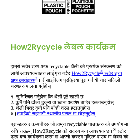
How2Rycycle लेबल कार्यक्रम
हाम्रो स्टोर ड्रप-अफ recyclable थैली को प्रत्येक संस्करण को
®
लागी आवश्यकताहरु लाई पूरा गर्दछ
How2Rycycle
स्टोर ड्रप
2
अफ कार्यक्रम
। रीसाइक्लिंग प्रक्रिया पूरा गर्न यी चार सजिलो
चरणहरु पालना गर्नुहोस्।
१. सुनिश्चित गर्नुहोस् कि थैली पूरै खाली छ
2. कुनै पनि ढीला टुक्रा वा खाना अवशेष बाहिर हल्लाउनुहोस्
3. थैली भित्र कुनै पनि बाँकी तरल हटाउनुहोस्
४।
तपाइँको सहभागी स्थानीय पसल मा छोड्नुहोस्
ब्रान्डहरु र कम्पनीहरु जो हाम्रा recyclable पाउचहरु को उपयोग मा
®
रुचि राख्छन् How2Recycle को सदस्य बन्न आवश्यक छ।
स्टोर
ड्रप बन्द कार्यक्रम क्रम मा आफ्नो कस्टम मुद्रित पाउच मा लेबल को