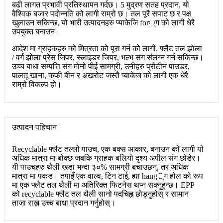
बढी लागत प्रभावी प्रतिस्थापन गर्दछ। 5 मुद्रण सतह प्रदान, यो
वैश्विक बजार पदोन्नति को लागी राम्रो छ। तल पूरै सपाट छ र पक्ष
खुलाउन सकिन्छ, यो भारी उत्पादनहरु प्याकेजि for्ग को लागी धेरै
उपयुक्त बनाउन।
आदेश मा ग्राहकहरु को मित्रता को पूरा गर्न को लागी, फ्लैट तल झोला
/ वर्ग झोला प्रेस जिपर, स्लाइडर जिपर, भल्भ संग संलग्न गर्न सकिन्छ।
उच्च बाधा सम्पत्ति संग मोनो पीई सामग्री, उनीहरु प्रोटीन पाउडर,
पालतू खाना, कफी बीन र अखरोट जस्तै प्याकेज को लागी एक धेरै
राम्रो विकल्प हो।
उत्पादन पहिचान
Recyclable फ्लैट तल्लो पाउच, एक बक्स आकार, बनाउन को लागी यो
अधिक मात्रा मा बोक्छ जबकि ग्राहक बलियो दृश्य अपील संग छोडेर।
यी पाउचहरु थैली खडा भन्दा ३०% सामग्री बचाउछन्, तर अधिक
मात्रा मा पकड। तपाइँ एक वाल्व, टिन टाई, ह्या hang्ग होल को रूप
मा एक फ्लैट तल थैली मा अतिरिक्त फिटनेस थप्न सक्नुहुन्छ। EPP
को recyclable फ्लैट तल थैली सानो पदचिह्न छोड्नुहोस् र सामान
ताजा राख्न उच्च बाधा प्रदान गर्नुहोस्।