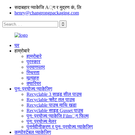
सदाबहार प्याकेजि A्ग र मुद्रण कं, लि
henry@changrongpackaging.com
घर
हाम्रोबारे
हाम्रोबारे
पुरस्कार
प्रमाणपत्र
स्थिरता
मूल्यहरु
क्यारियर
पुन: प्रयोज्य प्याकेजि्ग
Recyclable 3 साइड सील पाउच
Recyclable फ्लैट तल पाउच
Recyclable पाउच माथि खडा
Recyclable साइड Gusset पाउच
पुन: प्रयोज्य प्याकेजि Film्ग फिल्म
पुन: प्रयोज्य मेलर
पुनर्नवीनीकरण र पुन: प्रयोज्य प्याकेजि्ग
कम्पोस्टेबल प्याकेजि्ग